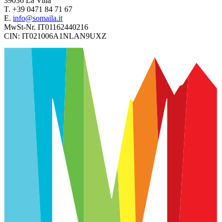
39036
La Villa
T.
+39 0471 84 71 67
E.
info@somaila.it
MwSt-Nr.
IT01162440216
CIN:
IT021006A1NLAN9UXZ