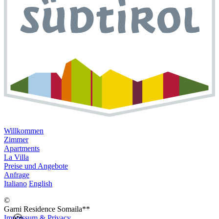
Willkommen
Zimmer
Apartments
La Villa
Preise und Angebote
Anfrage
Italiano
English
©
Garni Residence
Somaila**
🍪
Impressum & Privacy